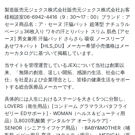
製造販売元ジェクス株式会社販売元ジェクス株式会社お客
様相談室06-6942-4416（9：30〜17：00）ブランド：ア
セーヌ商品名：ア・セーヌ 汗脇パット 超薄型 ナチュラル
ベージュ36枚入り ワキの汗とりパット スリム 肌色 [アセ
ーヌ] 男女兼用 汗脇パッド さらさら 吸収 ノースリーブ
あせワキパット【HLS_DU】メーカー希望小売価格はメー
カーカタログに基づいて掲載しています。
当サイトを管理運営しているJEXについて当社は創業以
来、「無限の創造、逞しい開拓、感謝の生活、社会に奉
仕」を社是および企業理念とし、皆様の健康生活をサポー
トする総合医療品メーカーです。
具体的には人生におけるステージを大きく5つに分類し、
LOVERS（衛生用品）[コンドーム グラマラスバタフライ
ゼリー EDサポート]・WOMAN（ヘルス＆ビューティ用
品）[L8020乳酸菌 デンタルケア オーラルケア]・
SENIOR（シニアライフケア用品）・BABY&MOTHER（哺