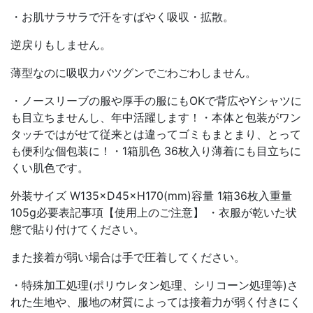
・お肌サラサラで汗をすばやく吸収・拡散。
逆戻りもしません。
薄型なのに吸収力バツグンでごわごわしません。
・ノースリーブの服や厚手の服にもOKで背広やYシャツに
も目立ちませんし、年中活躍します！・本体と包装がワン
タッチではがせて従来とは違ってゴミもまとまり、とって
も便利な個包装に！・1箱肌色 36枚入り薄着にも目立ちに
くい肌色です。
外装サイズ W135×D45×H170(mm)容量 1箱36枚入重量
105g必要表記事項【使用上のご注意】 ・衣服が乾いた状
態で貼り付けてください。
また接着が弱い場合は手で圧着してください。
・特殊加工処理(ポリウレタン処理、シリコーン処理等)さ
れた生地や、服地の材質によっては接着力が弱く付きにく