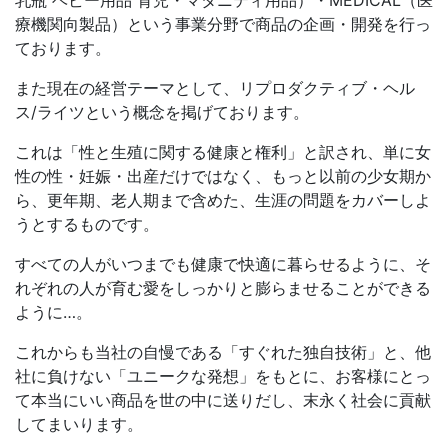
乳瓶 ベビー用品 育児・マタニティ用品）・MEDICAL（医
療機関向製品）という事業分野で商品の企画・開発を行っ
ております。
また現在の経営テーマとして、リプロダクティブ・ヘル
ス/ライツという概念を掲げております。
これは「性と生殖に関する健康と権利」と訳され、単に女
性の性・妊娠・出産だけではなく、もっと以前の少女期か
ら、更年期、老人期まで含めた、生涯の問題をカバーしよ
うとするものです。
すべての人がいつまでも健康で快適に暮らせるように、そ
れぞれの人が育む愛をしっかりと膨らませることができる
ように…。
これからも当社の自慢である「すぐれた独自技術」と、他
社に負けない「ユニークな発想」をもとに、お客様にとっ
て本当にいい商品を世の中に送りだし、末永く社会に貢献
してまいります。