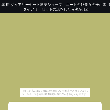
海 街 ダイアリーセット激安ショップ
｜
ニートの19歳女の子に海 
ダイアリーセットの話をしたら泣かれた
[PR] この広告は3ヶ月以上更新がないため表示されています。
ホームページを更新後24時間以内に表示されなくなります。