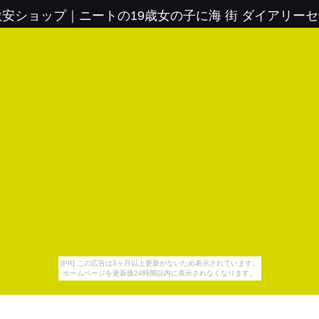
激安ショップ
｜
ニートの19歳女の子に海 街 ダイアリー
[PR] この広告は3ヶ月以上更新がないため表示されています。
ホームページを更新後24時間以内に表示されなくなります。