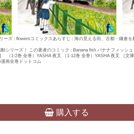
連載シリーズ : flowersコミックスあらすじ : 海の見える街、古
ズ！ この著者のコミック : Banana fish バナナフィッシュ ［
 （1-2巻 全巻）YASHA 夜叉 （1-12巻 全巻）YASHA 夜叉 ［文
の漫画全巻ドットコム
購入する