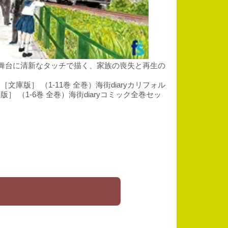
都・鎌倉を舞台に清新なタッチで描く、家族の喪失と再生の
文庫版］ （1-11巻 全巻）海街diaryカリフォル
庫版］ （1-6巻 全巻）海街diaryコミック全巻セッ