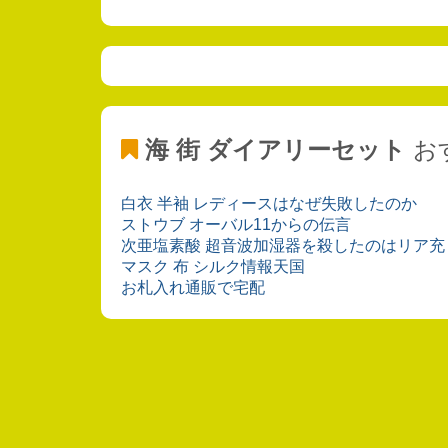
海 街 ダイアリーセット
お
白衣 半袖 レディースはなぜ失敗したのか
ストウブ オーバル11からの伝言
次亜塩素酸 超音波加湿器を殺したのはリア充
マスク 布 シルク情報天国
お札入れ通販で宅配