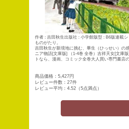
作者 : 吉田秋生出版社 : 小学館版型 : B6版
ものがたり。
吉田秋生が新境地に挑む、畢生（ひっせい）の感動シリー
ニア物語[文庫版] （1-4巻 全巻）吉祥天女[文庫版]
トなら、漫画、コミック全巻大人買い専門書店
商品価格：5,427円
レビュー件数：27件
レビュー平均：4.52（5点満点）