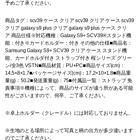
予めご了承ください。
商品タグ：scv39 ケース クリア scv39 クリア ケース scv39
クリア galaxy s9 plus クリア galaxy s9 plus ケース クリ
ア 商品仕様※対応機種：Galaxy S9+ SCV39※スタンド機
能：付き※カードホルダー：付き その他の仕様■商品名：
Samsung Galaxy S9+ SCV39 クリア ケース スタンド機
能、カードホルダ付き ストラップ付き 桜シリーズ グリー
ン/全3色 VSTN■商品材質：PU+PC■商品サイズ(cm)：
14.5×8×1.7■パッケージサイズ(cm)：17.2×10×1.8■商品重
量(g)：50.2■発送重量(g)：75■付属品一覧：ストラップ 免
責事項※機種によって、商品のサイズが違う所がある可能
性がございますので、何卒、ご了承ください。
※卓上ホルダー（クレードル）には対応しておりません。
※生地のとる場所によって写真と柄の出方が多少違います
のでご了承ください。